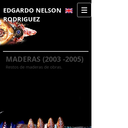
​EDGAR​DO NELSON
RODRIGUEZ
MADERAS
(2003 -2005)
Restos de maderas de obras.
Alfabeto Urbano
Buscando a Nelson